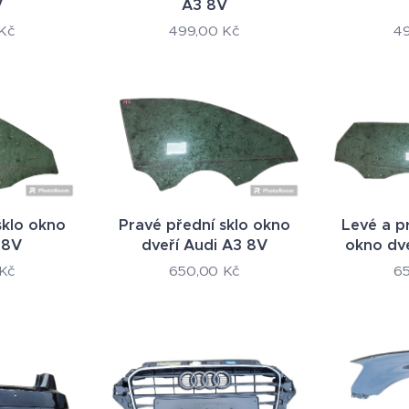
V
A3 8V
Kč
499,00
Kč
4
sklo okno
Pravé přední sklo okno
Levé a p
 8V
dveří Audi A3 8V
okno dv
Kč
650,00
Kč
6