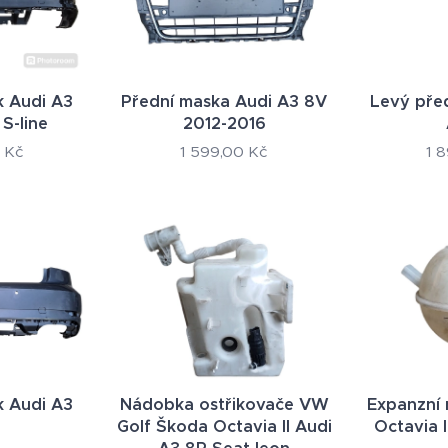
k Audi A3
Přední maska Audi A3 8V
Levý před
 S-line
2012-2016
Kč
1 599,00
Kč
1 
k Audi A3
Nádobka ostřikovače VW
Expanzní
Golf Škoda Octavia II Audi
Octavia 