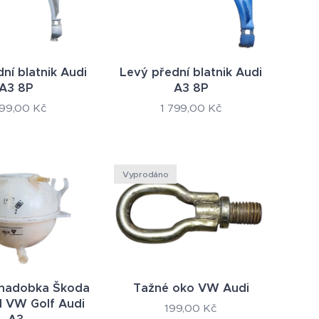
ní blatnik Audi
Levý přední blatnik Audi
A3 8P
A3 8P
899,00
Kč
1 799,00
Kč
Vyprodáno
 nadobka Škoda
Tažné oko VW Audi
II VW Golf Audi
199,00
Kč