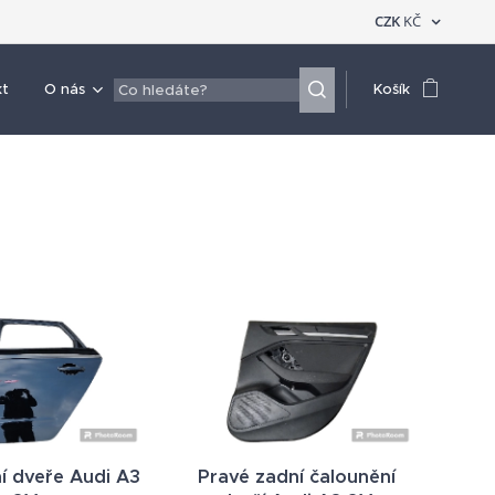
CZK
KČ
kt
O nás
Košík
í dveře Audi A3
Pravé zadní čalounění