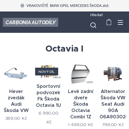
VRAKOVIŠTĚ BMW OPEL MERCEDES ŠKODA atd.
Hledat
CARBONIA AUTODÍLY
Octavia I
NOVÝ DÍL
Sportovní
Hever
Levé zadní
Alternator
podvozek
zvedák
dveře
Škoda VW
Fk Škoda
Audi
Škoda
Seat Audi
Octavia 1U
Škoda VW
Octavia
90A
6 990,00
Combi 1Z
06A903026
389,00
Kč
Kč
1 499,00
Kč
799,00
Kč