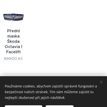
Přední
maska
Škoda
Octavia I
Facelift
899,00
Kč
© 2024 Všechna práva vyhrazena
Používáme cookies, abychom zajistili správné fungování a
+420 722 195 264
bezpečnost našich stránek. Tím vám můžeme zajistit tu
Cookies
nejlepší zkušenost při jejich návštěvě.
Měna