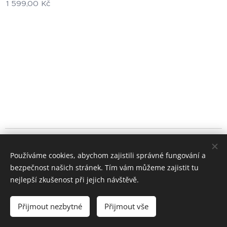
1 599,00
Kč
© 2024 Všechna práva vyhrazena
Používáme cookies, abychom zajistili správné fungování a
+420 722 195 264
bezpečnost našich stránek. Tím vám můžeme zajistit tu
Cookies
nejlepší zkušenost při jejich návštěvě.
Měna
Přijmout nezbytné
Přijmout vše
CZK Kč
EUR €