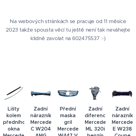
Na webových stránkách se pracuje od 11 měsíce
2023 takže spousta věcí tu ještě není tak neváhejte
klidně zavolat na 602475537 :-)
Lišty
Zadní
Přední
Zadní
Zadní
kolem
nárazník
maska
diferenciál
nárazník
předního
Mercedes
gril
Mercedes
Mercedes
okna
C W204
Mercedes
ML 320i
E W238
Mercedes
AMG
W447 V
benzín
Coupe