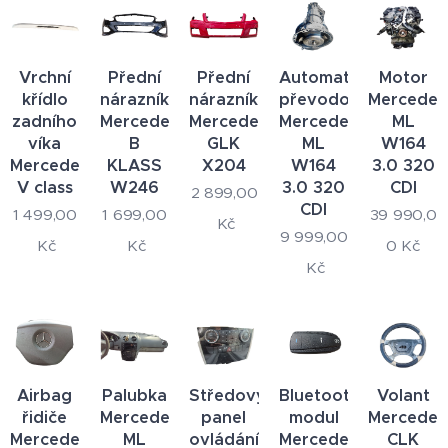
Vrchní
Přední
Přední
Automatická
Motor
křídlo
nárazník
nárazník
převodovka
Mercedes
zadního
Mercedes
Mercedes
Mercedes
ML
víka
B
GLK
ML
W164
Mercedes
KLASS
X204
W164
3.0 320
V class
W246
3.0 320
CDI
2 899,00
CDI
1 499,00
1 699,00
39 990,0
Kč
9 999,00
Kč
Kč
0
Kč
Kč
Airbag
Palubka
Středový
Bluetooth
Volant
řidiče
Mercedes
panel
modul
Mercedes
Mercedes
ML
ovládání
Mercedes
CLK