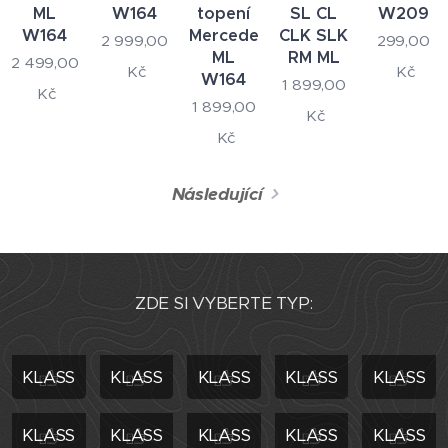
ML
W164
topení
SL CL
W209
W164
Mercedes
CLK SLK
2 999,00
299,00
ML
RM ML
2 499,00
Kč
Kč
W164
1 899,00
Kč
1 899,00
Kč
Kč
Následující
ZDE SI VYBERTE TYP:
A-
B-
C-
E-
M-
KLASS
KLASS
KLASS
KLASS
KLASS
S-
GL-
GLA-
GLK-
X-
KLASS
KLASS
KLASS
KLASS
KLASS