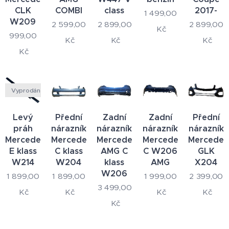
CLK
COMBI
class
2017-
1 499,00
W209
2 599,00
2 899,00
2 899,00
Kč
999,00
Kč
Kč
Kč
Kč
Vyprodáno
Levý
Přední
Zadní
Zadní
Přední
práh
nárazník
nárazník
nárazník
nárazník
Mercedes
Mercedes
Mercedes
Mercedes
Mercedes
E klass
C klass
AMG C
C W206
GLK
W214
W204
klass
AMG
X204
W206
1 899,00
1 899,00
1 999,00
2 399,00
3 499,00
Kč
Kč
Kč
Kč
Kč