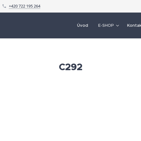
+420 722 195 264
Úvod
E-SHOP
Konta
C292