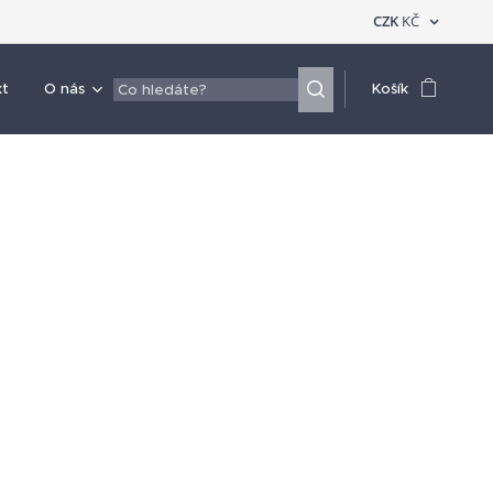
CZK
KČ
kt
O nás
Košík