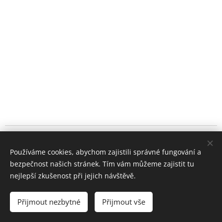
© 2024 Všechna práva vyhrazena
Používáme cookies, abychom zajistili správné fungování a
+420 722 195 264
bezpečnost našich stránek. Tím vám můžeme zajistit tu
Cookies
nejlepší zkušenost při jejich návštěvě.
Měna
Přijmout nezbytné
Přijmout vše
CZK Kč
EUR €