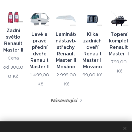
Zadní
Levé a
Laminátová
Klika
Topení
světlo
pravé
nástavba
zadních
komplet
Renault
přední
střechy
dveří
Renault
Master II
dveře
Renault
Renault
Master II
Cena
Renault
Master II
Master II
799,00
Master II
Mováno
Movano
od
300,0
Kč
1 499,00
2 999,00
99,00
Kč
0
Kč
Kč
Kč
Následující
© 2024 Všechna práva vyhrazena