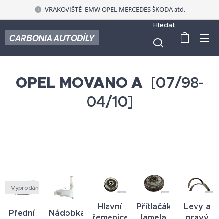
VRAKOVIŠTĚ BMW OPEL MERCEDES ŠKODA atd.
Hledat
CARBONIA AUTODÍLY
OPEL MOVANO A
[07/98-
04/10]
Vyprodáno
Hlavní
Přítlačák
Levy a
Přední
Nádobka
řemenice
lamela
pravý