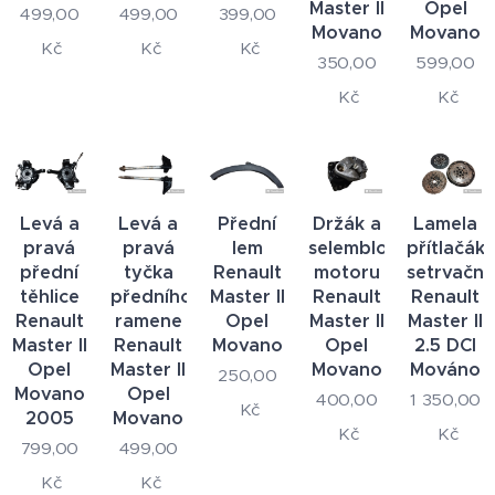
Master II
Opel
499,00
499,00
399,00
Movano
Movano
Kč
Kč
Kč
350,00
599,00
Kč
Kč
Levá a
Levá a
Přední
Držák a
Lamela
pravá
pravá
lem
selemblock
přítlačák
přední
tyčka
Renault
motoru
setrvační
těhlice
předního
Master II
Renault
Renault
Renault
ramene
Opel
Master II
Master II
Master II
Renault
Movano
Opel
2.5 DCI
Opel
Master II
Movano
Mováno
250,00
Movano
Opel
400,00
1 350,00
Kč
2005
Movano
Kč
Kč
799,00
499,00
Kč
Kč