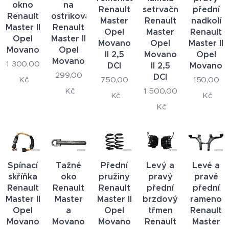
okno
na
Renault
setrvačník
přední
Renault
ostrikovače
Master
Renault
nadkolí
Master II
Renault
Opel
Master
Renault
Opel
Master II
Movano
Opel
Master II
Movano
Opel
II 2,5
Movano
Opel
Movano
1 300,00
DCI
II 2,5
Movano
299,00
DCI
750,00
150,00
Kč
1 500,00
Kč
Kč
Kč
Kč
Spínací
Tažné
Přední
Levý a
Levé a
skříňka
oko
pružiny
pravý
pravé
Renault
Renault
Renault
přední
přední
Master II
Master
Master II
brzdový
rameno
Opel
a
Opel
třmen
Renault
Movano
Movano
Movano
Renault
Master