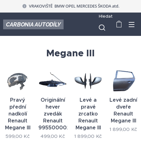
VRAKOVIŠTĚ BMW OPEL MERCEDES ŠKODA atd.
Hledat
CARBONIA AUTODÍLY
Megane III
Pravý
Originální
Levé a
Levé zadní
přední
hever
pravé
dveře
nadkolí
zvedák
zrcatko
Renault
Renault
Renault
Renault
Megane III
Megane III
995500002R
Megane III
1 899,00
Kč
599,00
Kč
499,00
Kč
1 899,00
Kč