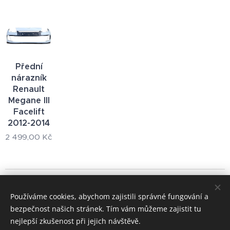
Přední
nárazník
Renault
Megane III
Facelift
2012-2014
2 499,00
Kč
© 2024 Všechna práva vyhrazena
Používáme cookies, abychom zajistili správné fungování a
+420 722 195 264
bezpečnost našich stránek. Tím vám můžeme zajistit tu
Cookies
nejlepší zkušenost při jejich návštěvě.