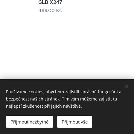
GLB X247
499,00
Kč
© 2024 Všechna práva vyhrazena
Používáme cookies, abychom zajistili správné fungování a
+420 722 195 264
bezpečnost našich stránek. Tím vám můžeme zajistit tu
Cookies
nejlepší zkušenost při jejich návštěvě.
Měna
Přijmout nezbytné
Přijmout vše
CZK Kč
EUR €