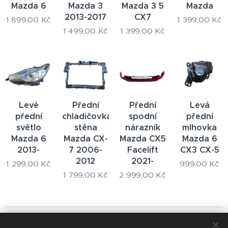
Mazda 6
Mazda 3
Mazda 3 5
Mazda
2013-2017
CX7
1 899,00
Kč
1 399,00
Kč
1 499,00
Kč
1 399,00
Kč
Levé
Přední
Přední
Levá
přední
chladičovka
spodní
přední
světlo
stěna
nárazník
mlhovka
Mazda 6
Mazda CX-
Mazda CX5
Mazda 6
2013-
7 2006-
Facelift
CX3 CX-5
2012
2021-
1 299,00
Kč
999,00
Kč
1 799,00
Kč
2 999,00
Kč
© 2024 Všechna práva vyhrazena