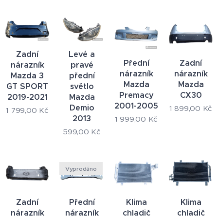
Zadní
Levé a
Přední
Zadní
nárazník
pravé
nárazník
nárazník
Mazda 3
přední
Mazda
Mazda
GT SPORT
světlo
Premacy
CX30
2019-2021
Mazda
2001-2005
Demio
1 899,00
Kč
1 799,00
Kč
2013
1 999,00
Kč
599,00
Kč
Vyprodáno
Zadní
Přední
Klima
Klima
nárazník
nárazník
chladič
chladič