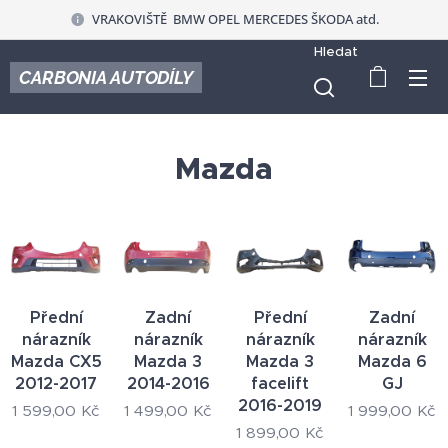
VRAKOVIŠTĚ BMW OPEL MERCEDES ŠKODA atd.
Hledat
CARBONIA AUTODÍLY
Mazda
Přední
Zadní
Přední
Zadní
nárazník
nárazník
nárazník
nárazník
Mazda CX5
Mazda 3
Mazda 3
Mazda 6
2012-2017
2014-2016
facelift
GJ
2016-2019
1 599,00
Kč
1 499,00
Kč
1 999,00
Kč
1 899,00
Kč