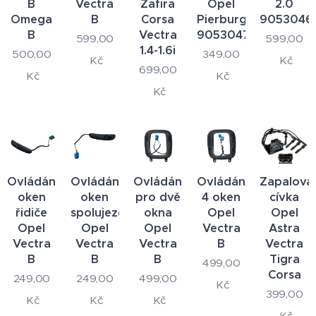
B
Vectra
Zafira
Opel
2.0
Omega
B
Corsa
Pierburg
9053046
B
Vectra
90530479
599,00
599,00
1.4-1.6i
500,00
349,00
Kč
Kč
699,00
Kč
Kč
Kč
Ovládání
Ovládání
Ovládání
Ovládání
Zapalova
oken
oken
pro dvě
4 oken
cívka
řidiče
spolujezdce
okna
Opel
Opel
Opel
Opel
Opel
Vectra
Astra
Vectra
Vectra
Vectra
B
Vectra
B
B
B
Tigra
499,00
Corsa
249,00
249,00
499,00
Kč
399,00
Kč
Kč
Kč
Kč