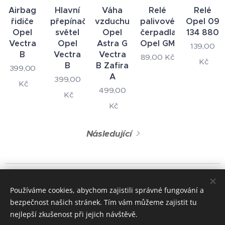
Airbag
Hlavní
Váha
Relé
Relé
řidiče
přepínač
vzduchu
palivového
Opel 09
Opel
světel
Opel
čerpadla
134 880
Vectra
Opel
Astra G
Opel GM
139,00
B
Vectra
Vectra
89,00
Kč
Kč
B
B Zafira
399,00
A
399,00
Kč
499,00
Kč
Kč
Následující
© 2024 Všechna práva vyhrazena
Používáme cookies, abychom zajistili správné fungování a
+420 722 195 264
bezpečnost našich stránek. Tím vám můžeme zajistit tu
Cookies
nejlepší zkušenost při jejich návštěvě.