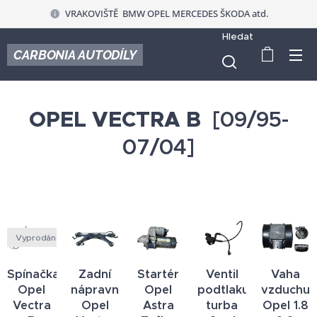
VRAKOVIŠTĚ BMW OPEL MERCEDES ŠKODA atd.
Hledat
CARBONIA AUTODÍLY
OPEL VECTRA B
[09/95-
07/04]
Vyprodáno
Spínačka
Zadní
Startér
Ventil
Vaha
Opel
nápravnice
Opel
podtlaku
vzduchu
Vectra
Opel
Astra
turba
Opel 1.8