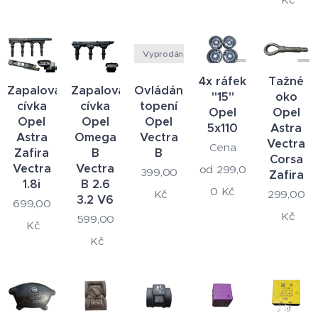
Vyprodáno
4x ráfek
Tažné
Zapalovací
Zapalovací
Ovládání
"15"
oko
cívka
cívka
topení
Opel
Opel
Opel
Opel
Opel
5x110
Astra
Astra
Omega
Vectra
Vectra
Cena
Zafira
B
B
Corsa
Vectra
Vectra
od
299,0
399,00
Zafira
1.8i
B 2.6
0
Kč
299,00
Kč
3.2 V6
699,00
Kč
599,00
Kč
Kč