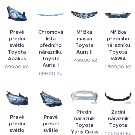
Pravé
Chromová
Mřížka
Mřížka
přední
lišta
maska
předního
světlo
předního
Toyota
nárazníku
Toyota
nárazníku
Auris II
Toyota
Abakus
Toyota
RAW4
1 499,00
Kč
Auris II
899,00
Kč
1 599,00
Kč
699,00
Kč
Přední
Zadní
Pravé
Pravé
nárazník
nárazník
přední
přední
Toyota
Toyota
světlo
světlo
Yaris Cross
1 250,00
Kč