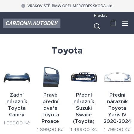
VRAKOVIŠTĚ BMW OPEL MERCEDES ŠKODA atd.
Hledat
CARBONIA AUTODÍLY
Toyota
Zadní
Pravé
Přední
Přední
nárazník
přední
nárazník
nárazník
Toyota
dveře
Suzuki
Toyota
Camry
Toyota
Swace
Yaris IV
Proace
(Toyota)
2020-2024
1 999,00
Kč
1 899,00
Kč
1 499,00
Kč
1 799,00
Kč