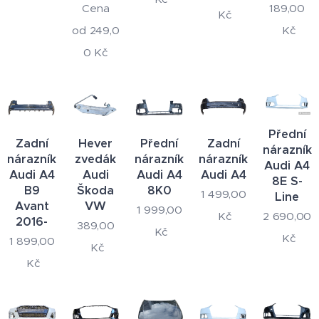
Cena
189,00
Kč
od
249,0
Kč
0
Kč
Přední
Zadní
Hever
Přední
Zadní
nárazník
nárazník
zvedák
nárazník
nárazník
Audi A4
Audi A4
Audi
Audi A4
Audi A4
8E S-
B9
Škoda
8K0
1 499,00
Line
Avant
VW
1 999,00
2 690,00
Kč
2016-
389,00
Kč
Kč
1 899,00
Kč
Kč