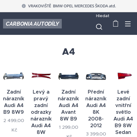
VRAKOVIŠTĚ BMW OPEL MERCEDES ŠKODA atd.
Hledat
CARBONIA AUTODÍLY
A4
Zadní
Levý a
Zadní
Přední
Levé
nárazník
pravý
nárazník
nárazník
zadní
Audi A4
zadní
Audi A4
Audi A4
vnitřní
B9 8W9
odrazky
Avant
8K
světlo
nárazníku
8W B9
2008-
Audi A4
2 499,00
Audi A4
2012
B9 8W
1 299,00
Kč
8W
Sedan
3 399,00
Kč