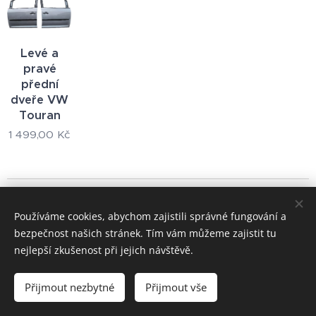
Levé a
pravé
přední
dveře VW
Touran
1 499,00
Kč
© 2024 Všechna práva vyhrazena
Používáme cookies, abychom zajistili správné fungování a
+420 722 195 264
bezpečnost našich stránek. Tím vám můžeme zajistit tu
Cookies
nejlepší zkušenost při jejich návštěvě.
Měna
Přijmout nezbytné
Přijmout vše
CZK Kč
EUR €