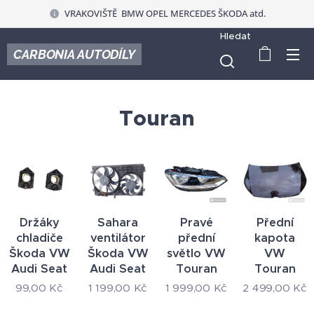
VRAKOVIŠTĚ BMW OPEL MERCEDES ŠKODA atd.
Hledat
CARBONIA AUTODÍLY
Touran
Držáky
Sahara
Pravé
Přední
chladiče
ventilátor
přední
kapota
Škoda VW
Škoda VW
světlo VW
VW
Audi Seat
Audi Seat
Touran
Touran
99,00
Kč
1 199,00
Kč
1 999,00
Kč
2 499,00
Kč