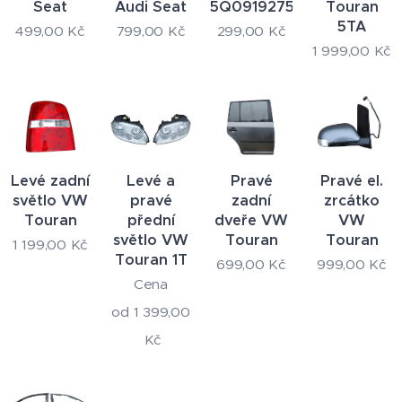
Seat
Audi Seat
5Q0919275B
Touran
5TA
499,00
Kč
799,00
Kč
299,00
Kč
1 999,00
Kč
Levé zadní
Levé a
Pravé
Pravé el.
světlo VW
pravé
zadní
zrcátko
Touran
přední
dveře VW
VW
světlo VW
Touran
Touran
1 199,00
Kč
Touran 1T
699,00
Kč
999,00
Kč
Cena
od
1 399,00
Kč