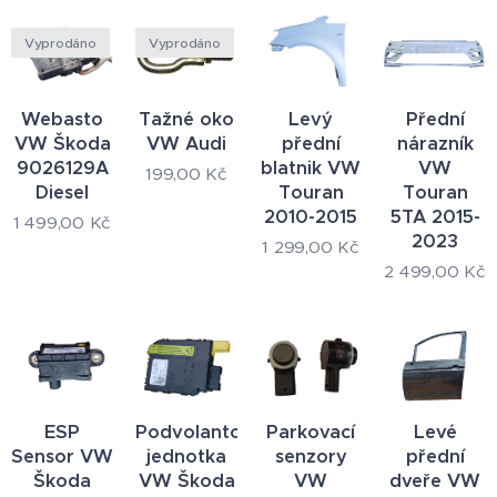
Vyprodáno
Vyprodáno
Webasto
Tažné oko
Levý
Přední
VW Škoda
VW Audi
přední
nárazník
9026129A
blatnik VW
VW
199,00
Kč
Diesel
Touran
Touran
2010-2015
5TA 2015-
1 499,00
Kč
2023
1 299,00
Kč
2 499,00
Kč
ESP
Podvolantová
Parkovací
Levé
Sensor VW
jednotka
senzory
přední
Škoda
VW Škoda
VW
dveře VW