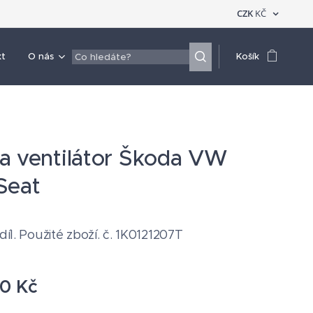
CZK
KČ
kt
O nás
Košík
a ventilátor Škoda VW
Seat
 díl. Použité zboží. č. 1K0121207T
00
Kč