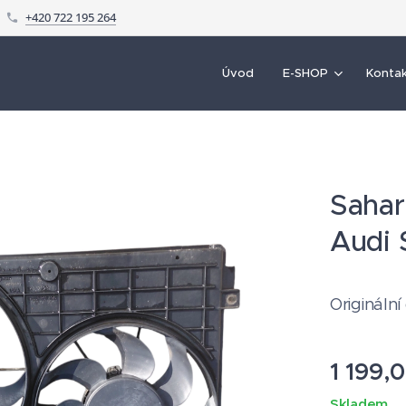
+420 722 195 264
Úvod
E-SHOP
Konta
Sahar
Audi 
Originální
1 199,
Skladem