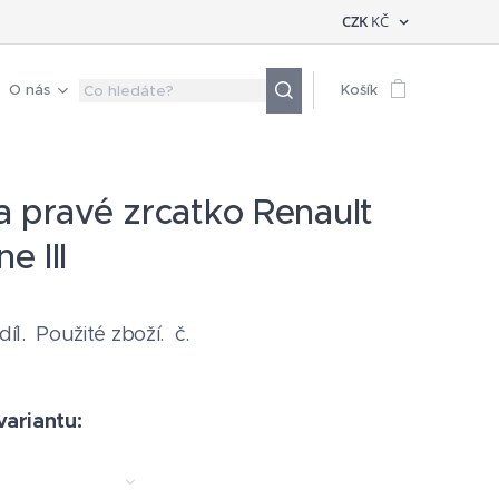
CZK
KČ
O nás
Košík
a pravé zrcatko Renault
e III
 díl. Použité zboží. č.
variantu: