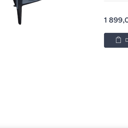
1 899,
D