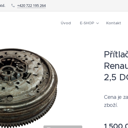
td.
+420 722 195 264
Úvod
E-SHOP
Kontakt
Přítla
Renau
2,5 D
Cena je za
zboží.
1 500,