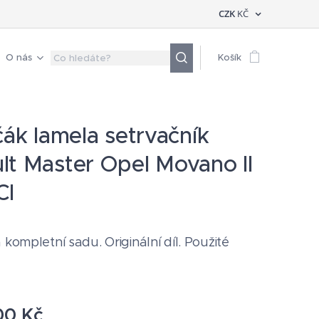
CZK
KČ
O nás
Košík
čák lamela setrvačník
lt Master Opel Movano II
CI
 kompletní sadu. Originální díl. Použité
00
Kč