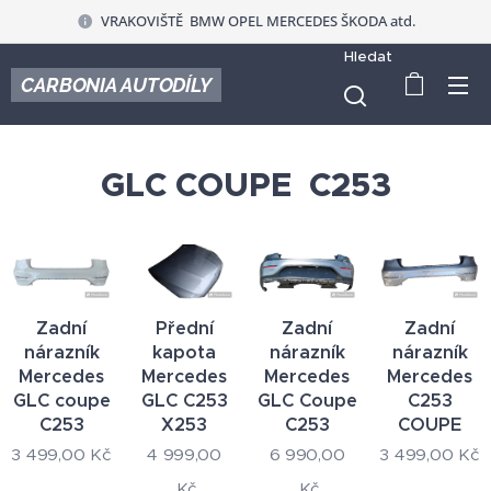
VRAKOVIŠTĚ BMW OPEL MERCEDES ŠKODA atd.
Hledat
CARBONIA AUTODÍLY
GLC COUPE C253
Zadní
Přední
Zadní
Zadní
nárazník
kapota
nárazník
nárazník
Mercedes
Mercedes
Mercedes
Mercedes
GLC coupe
GLC C253
GLC Coupe
C253
C253
X253
C253
COUPE
3 499,00
Kč
4 999,00
6 990,00
3 499,00
Kč
Kč
Kč