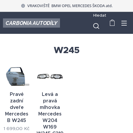
VRAKOVIŠTĚ BMW OPEL MERCEDES ŠKODA atd.
Hledat
CARBONIA AUTODÍLY
W245
Pravé
Levá a
zadní
pravá
dveře
mlhovka
Mercedes
Mercedes
B W245
W204
W169
1 699,00
Kč