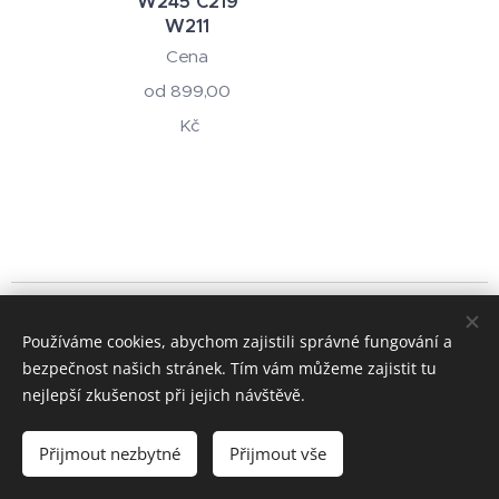
W245 C219
W211
Cena
od
899,00
Kč
© 2024 Všechna práva vyhrazena
Používáme cookies, abychom zajistili správné fungování a
+420 722 195 264
bezpečnost našich stránek. Tím vám můžeme zajistit tu
Cookies
nejlepší zkušenost při jejich návštěvě.
Měna
Přijmout nezbytné
Přijmout vše
CZK Kč
EUR €