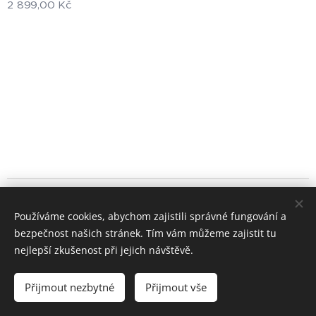
2 899,00
Kč
© 2024 Všechna práva vyhrazena
Používáme cookies, abychom zajistili správné fungování a
+420 722 195 264
bezpečnost našich stránek. Tím vám můžeme zajistit tu
Cookies
nejlepší zkušenost při jejich návštěvě.
Měna
Přijmout nezbytné
Přijmout vše
CZK Kč
EUR €