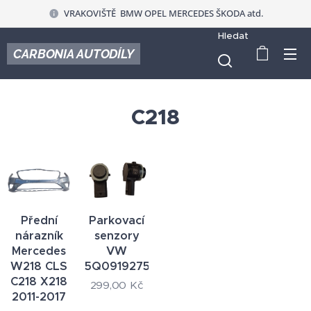
VRAKOVIŠTĚ BMW OPEL MERCEDES ŠKODA atd.
Hledat
CARBONIA AUTODÍLY
C218
Přední
Parkovací
nárazník
senzory
Mercedes
VW
W218 CLS
5Q0919275B
C218 X218
299,00
Kč
2011-2017