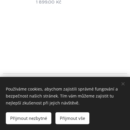
1 899,00
Kč
© 2024 Všechna práva vyhrazena
Používáme cookies, abychom zajistili správné fungování a
+420 722 195 264
bezpečnost našich stránek. Tím vám můžeme zajistit tu
Cookies
nejlepší zkušenost při jejich návštěvě.
Měna
Přijmout nezbytné
Přijmout vše
CZK Kč
EUR €