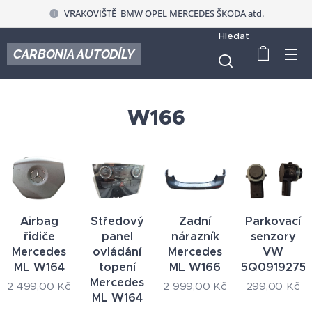
VRAKOVIŠTĚ BMW OPEL MERCEDES ŠKODA atd.
Hledat
CARBONIA AUTODÍLY
W166
Airbag
Středový
Zadní
Parkovací
řidiče
panel
nárazník
senzory
Mercedes
ovládání
Mercedes
VW
ML W164
topení
ML W166
5Q0919275
Mercedes
2 499,00
Kč
2 999,00
Kč
299,00
Kč
ML W164