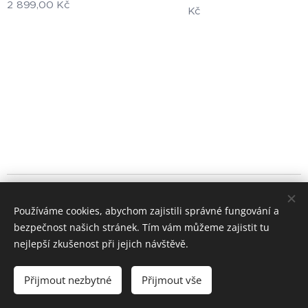
2 899,00
Kč
Kč
© 2024 Všechna práva vyhrazena
Používáme cookies, abychom zajistili správné fungování a
+420 722 195 264
bezpečnost našich stránek. Tím vám můžeme zajistit tu
Cookies
nejlepší zkušenost při jejich návštěvě.
Měna
Přijmout nezbytné
Přijmout vše
CZK Kč
EUR €