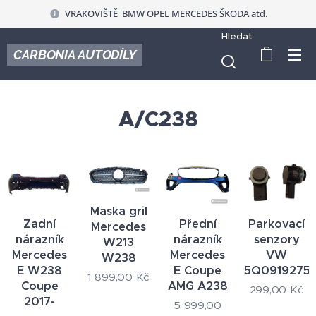
VRAKOVIŠTĚ BMW OPEL MERCEDES ŠKODA atd.
Hledat
CARBONIA AUTODÍLY
A/C238
Maska gril
Zadní
Přední
Parkovací
Mercedes
nárazník
nárazník
senzory
W213
Mercedes
Mercedes
VW
W238
E W238
E Coupe
5Q0919275
1 899,00
Kč
Coupe
AMG A238
299,00
Kč
2017-
5 999,00