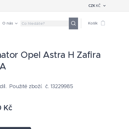
CZK
KČ
O nás
Košík
nator Opel Astra H Zafira
0A
 díl. Použité zboží. č. 13229985
0
Kč