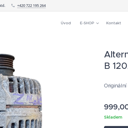
td.
+420 722 195 264
Úvod
E-SHOP
Kontakt
Alter
B 12
Originální
999,0
Skladem