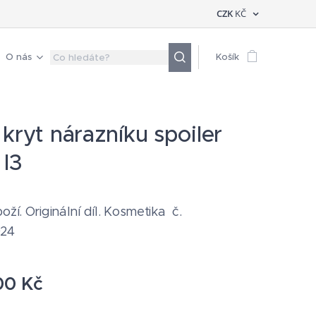
CZK
KČ
O nás
Košík
 kryt nárazníku spoiler
I3
oží. Originální díl. Kosmetika č.
924
00
Kč