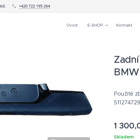
td.
+420 722 195 264
Úvod
E-SHOP
Kontakt
Zadní
BMW 
Použité zb
51127472
1 300,
Skladem