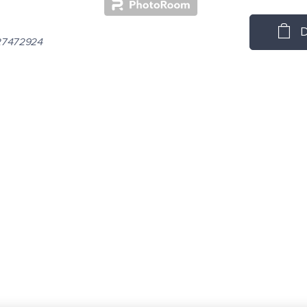
D
27472924