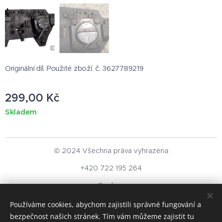
Originální díl. Použité zboží. č. 3627789219
299,00
Kč
Skladem
© 2024 Všechna práva vyhrazena
+420 722 195 264
Cookies
Používáme cookies, abychom zajistili správné fungování a
Měna
bezpečnost našich stránek. Tím vám můžeme zajistit tu
CZK Kč
EUR €