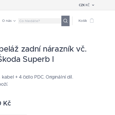
CZK
KČ
O nás
Košík
abeláž zadní nárazník vč.
koda Superb I
 kabel + 4 čidlo PDC. Originální díl.
boží.
0
Kč