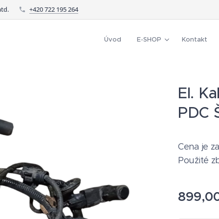
td.
+420 722 195 264
Úvod
E-SHOP
Kontakt
El. K
PDC Š
Cena je za
Použité z
899,0