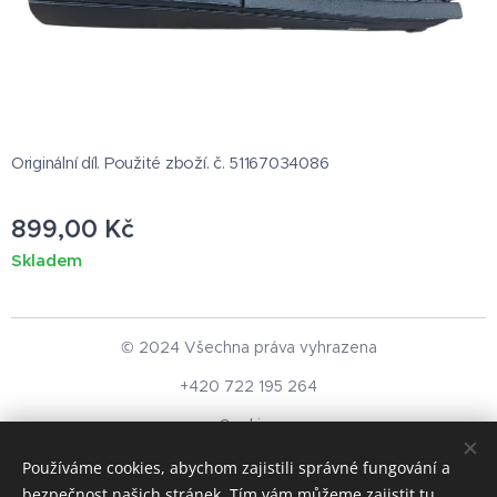
Originální díl. Použité zboží. č. 51167034086
899,00
Kč
Skladem
© 2024 Všechna práva vyhrazena
+420 722 195 264
Cookies
Používáme cookies, abychom zajistili správné fungování a
Měna
bezpečnost našich stránek. Tím vám můžeme zajistit tu