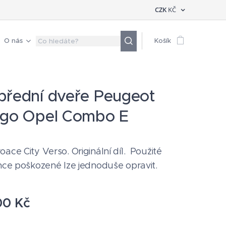
CZK
KČ
O nás
Košík
přední dveře Peugeot
ngo Opel Combo E
ace City Verso. Originální díl. Použité
hce poškozené lze jednoduše opravit.
00
Kč