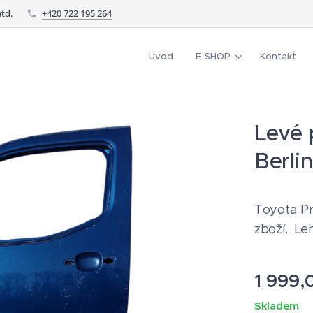
td.
+420 722 195 264
Úvod
E-SHOP
Kontakt
Levé 
Berli
Toyota Pro
zboží. Le
1 999,
Skladem