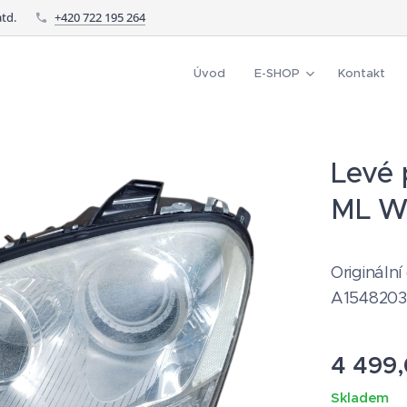
td.
+420 722 195 264
Úvod
E-SHOP
Kontakt
Levé 
ML W1
Originální
A1548203
4 499
Skladem