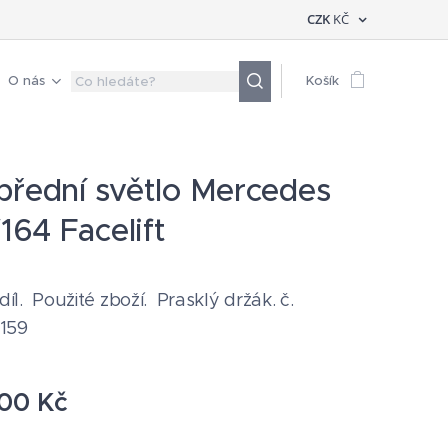
CZK
KČ
O nás
Košík
přední světlo Mercedes
64 Facelift
 díl. Použité zboží. Prasklý držák. č.
159
,00
Kč