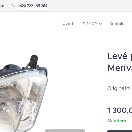
td.
+420 722 195 264
Úvod
E-SHOP
Kontakt
Levé 
Meriv
Originální 
1 300,
Skladem