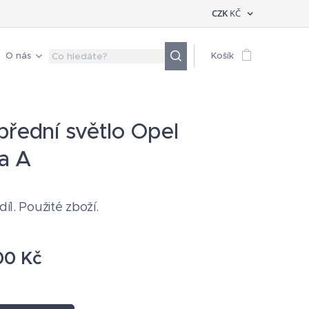
CZK
KČ
O nás
Košík
přední světlo Opel
a A
díl. Použité zboží.
00
Kč