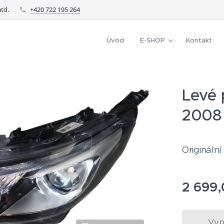
td.
+420 722 195 264
Úvod
E-SHOP
Kontakt
Levé 
2008
Originální
2 699,
Vyp