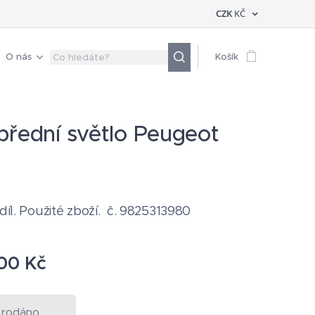
CZK
KČ
O nás
Košík
přední světlo Peugeot
 díl. Použité zboží. č. 9825313980
00
Kč
rodáno