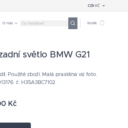
CZK
KČ
O nás
Košík
zadní světlo BMW G21
 díl. Použité zboží. Malá prasklina viz foto.
013176 č. H35A3BC7102
00
Kč