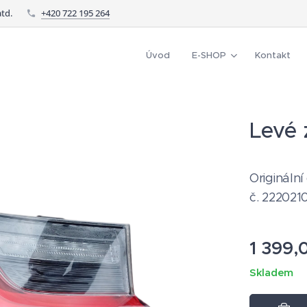
td.
+420 722 195 264
Úvod
E-SHOP
Kontakt
Levé 
Originální
č. 222021
1 399,
Skladem