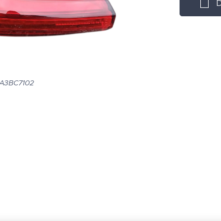
D
A3BC7102