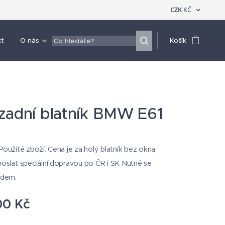
CZK
KČ
kt
O nás
Košík
zadní blatník BMW E61
l Použité zboží. Cena je za holý blatník bez okna.
i poslat speciální dopravou po ČR i SK Nutné se
edem.
00
Kč