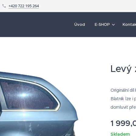
+420 722 195 264
Úvod
E-SHOP
Konta
Levý 
Originální dí
Blatník lze 
domluvit př
1 999,
Skladem