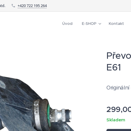
td.
+420 722 195 264
Úvod
E-SHOP
Kontakt
Převo
E61
Originální
299,0
Skladem