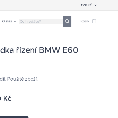
CZK
KČ
O nás
Košík
dka řízení BMW E60
 díl. Použité zboží.
0
Kč