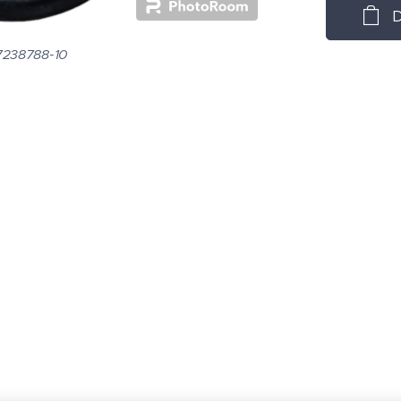
D
7238788-10