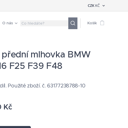
CZK
KČ
O nás
Košík
 přední mlhovka BMW
16 F25 F39 F48
 díl. Použité zboží. č. 63177238788-10
0
Kč