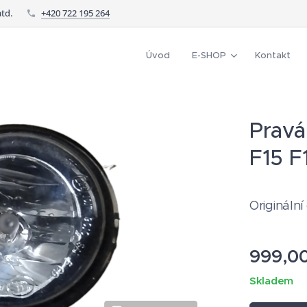
td.
+420 722 195 264
Úvod
E-SHOP
Kontakt
Pravá
F15 F
Originální
999,0
Skladem