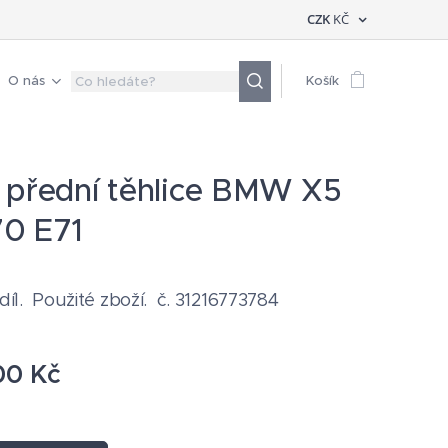
CZK
KČ
O nás
Košík
 přední těhlice BMW X5
0 E71
 díl. Použité zboží. č. 31216773784
00
Kč