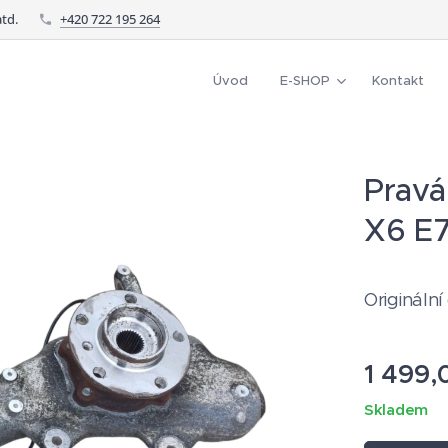
td.
+420 722 195 264
Úvod
E-SHOP
Kontakt
Pravá
X6 E7
Originální
1 499,
Skladem