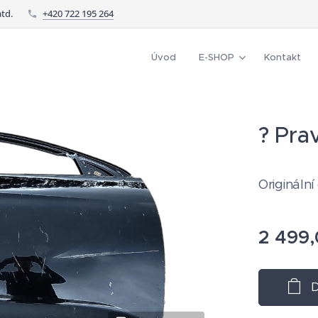
td.
+420 722 195 264
Úvod
E-SHOP
Kontakt
? Pra
Originální
2 499
D