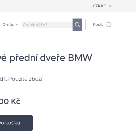
CZK
KČ
O nás
Košík
vé přední dveře BMW
 díl. Použité zboží.
,00
Kč
o košíku