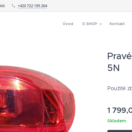
td.
+420 722 195 264
Úvod
E-SHOP
Kontakt
Pravé
5N
Použité zb
1 799,
Skladem