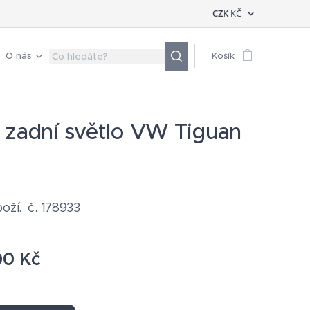
CZK
KČ
O nás
Košík
 zadní světlo VW Tiguan
oží. č. 178933
00
Kč