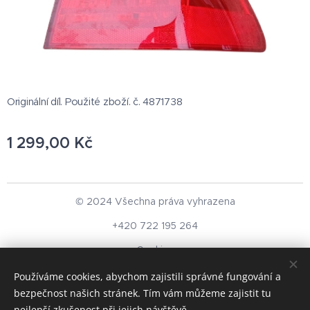
Originální díl. Použité zboží. č. 4871738
1 299,00
Kč
© 2024 Všechna práva vyhrazena
+420 722 195 264
Cookies
Používáme cookies, abychom zajistili správné fungování a
Měna
bezpečnost našich stránek. Tím vám můžeme zajistit tu
CZK Kč
EUR €
nejlepší zkušenost při jejich návštěvě.