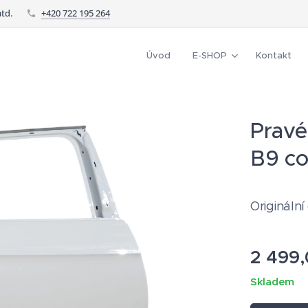
td.
+420 722 195 264
Úvod
E-SHOP
Kontakt
Pravé
B9 c
Originální
2 499
Skladem