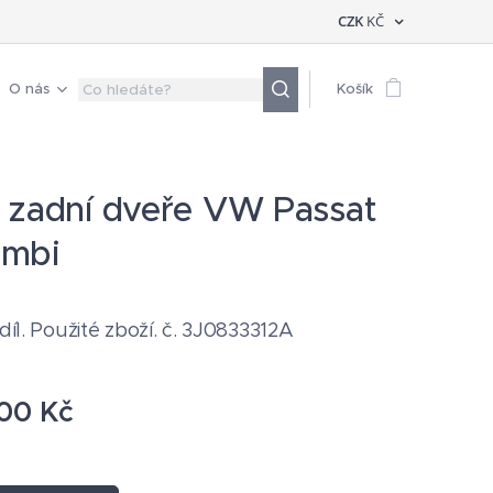
CZK
KČ
O nás
Košík
 zadní dveře VW Passat
ombi
 díl. Použité zboží. č. 3J0833312A
,00
Kč