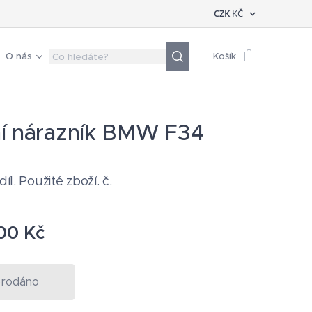
CZK
KČ
O nás
Košík
í nárazník BMW F34
díl. Použité zboží. č.
00
Kč
rodáno