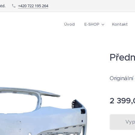
td.
+420 722 195 264
Úvod
E-SHOP
Kontakt
Předn
Originální 
2 399,
Vyp