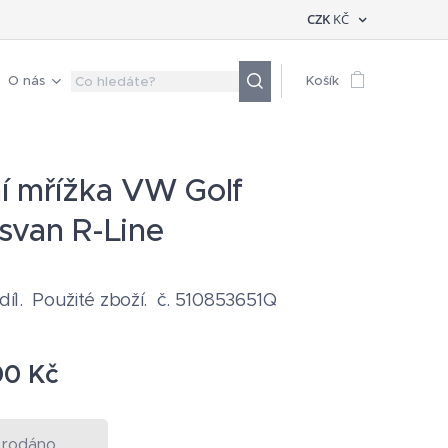
CZK
KČ
O nás
Košík
í mřížka VW Golf
svan R-Line
 díl. Použité zboží. č. 510853651Q
00
Kč
rodáno