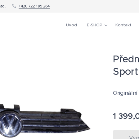
td.
+420 722 195 264
Úvod
E-SHOP
Kontakt
Předn
Sport
Originální
1 399,
Vyp