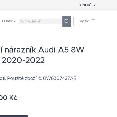
CZK
KČ
O nás
Košík
í nárazník Audi A5 8W
e 2020-2022
 díl. Použité zboží. č. 8W6807437AB
00
Kč