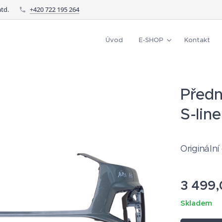
td.
+420 722 195 264
Úvod
E-SHOP
Kontakt
Předn
S-lin
Originální
3 499,
Skladem