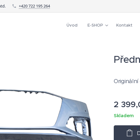
td.
+420 722 195 264
Úvod
E-SHOP
Kontakt
Předn
Originální
2 399,
Skladem
D