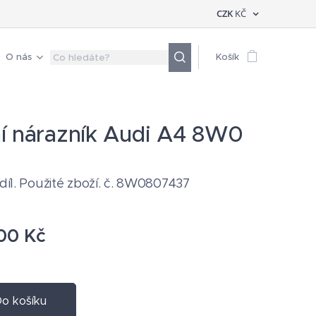
CZK
KČ
O nás
Košík
í nárazník Audi A4 8W0
 díl. Použité zboží. č. 8W0807437
00
Kč
o košíku