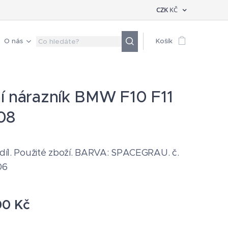
CZK
KČ
O nás
Košík
í nárazník BMW F10 F11
08
í díl. Použité zboží. BARVA: SPACEGRAU. č.
06
00
Kč