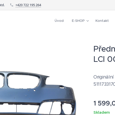
td.
+420 722 195 264
Úvod
E-SHOP
Kontakt
Předn
LCI 0
Origináln
511173317
1 599,
Skladem