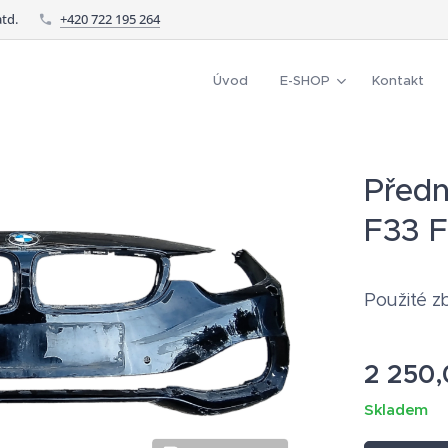
td.
+420 722 195 264
Úvod
E-SHOP
Kontakt
Předn
F33 F
Použité zbo
2 250,
Skladem