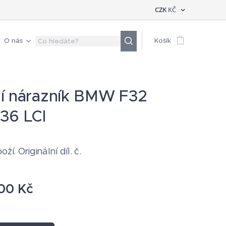
CZK
KČ
O nás
Košík
í nárazník BMW F32
36 LCI
ží. Originální díl. č.
00
Kč