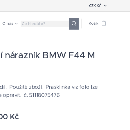
CZK
KČ
O nás
Košík
í nárazník BMW F44 M
 díl. Použité zboží. Prasklinka viz foto lze
 opravit. č. 51118075476
00
Kč