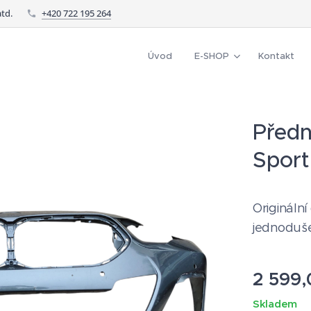
td.
+420 722 195 264
Úvod
E-SHOP
Kontakt
Předn
Sport
Originální
jednoduše
2 599,
Skladem