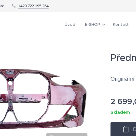
td.
+420 722 195 264
Úvod
E-SHOP
Kontakt
Předn
Originální
2 699,
Skladem
D