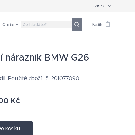
CZK
KČ
O nás
Košík
í nárazník BMW G26
 dil. Použité zboží. č. 201077090
00
Kč
o košíku