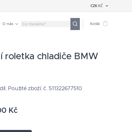
CZK
KČ
O nás
Košík
í roletka chladiče BMW
 díl. Použité zboží. č. 511322677510
00
Kč