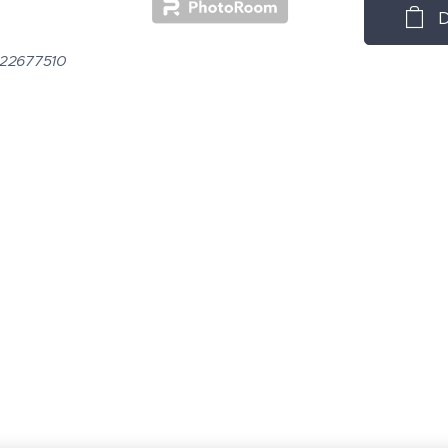
D
322677510