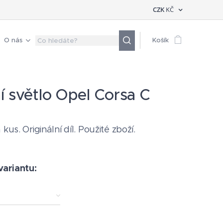
CZK
KČ
O nás
Košík
í světlo Opel Corsa C
 kus. Originální díl. Použité zboží.
variantu: